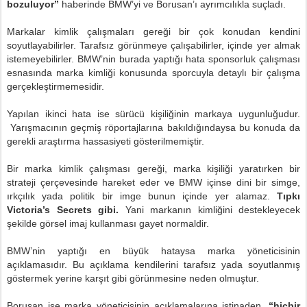
bozuluyor”
haberinde BMW’yi ve Borusan’ı ayrımcılıkla suçladı.
Markalar kimlik çalışmaları gereği bir çok konudan kendini
soyutlayabilirler. Tarafsız görünmeye çalışabilirler, içinde yer almak
istemeyebilirler. BMW’nin burada yaptığı hata sponsorluk çalışması
esnasında marka kimliği konusunda sporcuyla detaylı bir çalışma
gerçekleştirmemesidir.
Yapılan ikinci hata ise sürücü kişiliğinin markaya uygunluğudur.
Yarışmacının geçmiş röportajlarına bakıldığındaysa bu konuda da
gerekli araştırma hassasiyeti gösterilmemiştir.
Bir marka kimlik çalışması gereği, marka kişiliği yaratırken bir
strateji çerçevesinde hareket eder ve BMW içinse dini bir simge,
ırkçılık yada politik bir imge bunun içinde yer alamaz.
Tıpkı
Victoria’s Secrets gibi.
Yani markanın kimliğini destekleyecek
şekilde görsel imaj kullanması gayet normaldir.
BMW’nin yaptığı en büyük hataysa marka yöneticisinin
açıklamasıdır. Bu açıklama kendilerini tarafsız yada soyutlanmış
göstermek yerine karşıt gibi görünmesine neden olmuştur.
Borusan ise marka yöneticisinin açıklamalarına istinaden,
“hiçbir