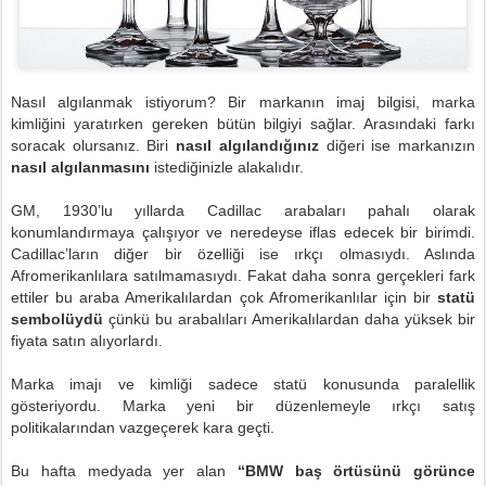
Nasıl algılanmak istiyorum? Bir markanın imaj bilgisi, marka
kimliğini yaratırken gereken bütün bilgiyi sağlar. Arasındaki farkı
soracak olursanız. Biri
nasıl algılandığınız
diğeri ise markanızın
nasıl algılanmasını
istediğinizle alakalıdır.
GM, 1930’lu yıllarda Cadillac arabaları pahalı olarak
konumlandırmaya çalışıyor ve neredeyse iflas edecek bir birimdi.
Cadillac’ların diğer bir özelliği ise ırkçı olmasıydı. Aslında
Afromerikanlılara satılmamasıydı. Fakat daha sonra gerçekleri fark
ettiler bu araba Amerikalılardan çok Afromerikanlılar için bir
statü
sembolüydü
çünkü bu arabalıları Amerikalılardan daha yüksek bir
fiyata satın alıyorlardı.
Marka imajı ve kimliği sadece statü konusunda paralellik
gösteriyordu. Marka yeni bir düzenlemeyle ırkçı satış
politikalarından vazgeçerek kara geçti.
Bu hafta medyada yer alan
“BMW baş örtüsünü görünce