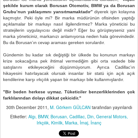
şekilde kurum olarak Borusan Otomotiv, BMW ya da Borusan
Grubu’nun yaklaşımını yansıtmamaktadır”
diyerek işin kolayına
kaçmıştır. Peki öyle mi? Bir marka müdürünün ofisinden yaptığı
açıklamalar bir markayı nasıl ilgilendirmez? Marka yöneticisi bu
stratejilerin uygulayıcısı değil midir? Eğer bu görüşteyseniz yani
marka yöneticiniz, markanızı anlamıyorsa neden hala görevindedir.
Bu da Borusan’ın cevap araması gereken sorulardır.
Gündemin bu kadar sık değiştiği bir ülkede bu konunun markayı
krize sokacağına pek ihtimal vermediğim gibi orta vadede bile
satışlarını etkileyeceğini düşünmüyorum. Ayrıca Cadillac’ın
hikayesini hatırlayacak olursak insanlar bir statü için açık açık
kendilerine karşı ırkçılık yapan bir markayı bile kullanmışlardır.
"Bir beden herkese uymaz. Tüketiciler benzerliklerinden çok
farklılarından dolayı dikkat çekicidir."
30th December 2011
,
M. Görkem GÜLCAN
tarafından yayınlandı
Etiketler:
Algı
BMW
Borusan
Cadillac
Din
General Motors
Irkçılık
Kimlik
Marka
İmaj
İnanç