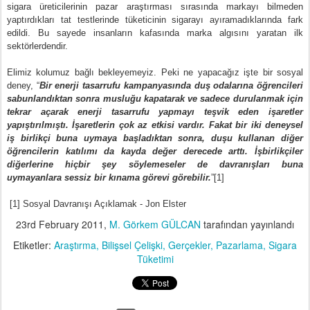
sigara üreticilerinin pazar araştırması sırasında markayı bilmeden
yaptırdıkları tat testlerinde tüketicinin sigarayı ayıramadıklarında fark
edildi. Bu sayede insanların kafasında marka algısını yaratan ilk
sektörlerdendir.
Elimiz kolumuz bağlı bekleyemeyiz. Peki ne yapacağız işte bir sosyal
deney, “
Bir enerji tasarrufu kampanyasında duş odalarına öğrencileri
sabunlandıktan sonra musluğu kapatarak ve sadece durulanmak için
tekrar açarak enerji tasarrufu yapmayı teşvik eden işaretler
yapıştırılmıştı. İşaretlerin çok az etkisi vardır. Fakat bir iki deneysel
iş birlikçi buna uymaya başladıktan sonra, duşu kullanan diğer
öğrencilerin katılımı da kayda değer derecede arttı. İşbirlikçiler
diğerlerine hiçbir şey söylemeseler de davranışları buna
uymayanlara sessiz bir kınama görevi görebilir.
”[1]
[1] Sosyal Davranışı Açıklamak - Jon Elster
23rd February 2011
,
M. Görkem GÜLCAN
tarafından yayınlandı
Etiketler:
Araştırma
Bilişsel Çelişki
Gerçekler
Pazarlama
Sigara
Tüketimi