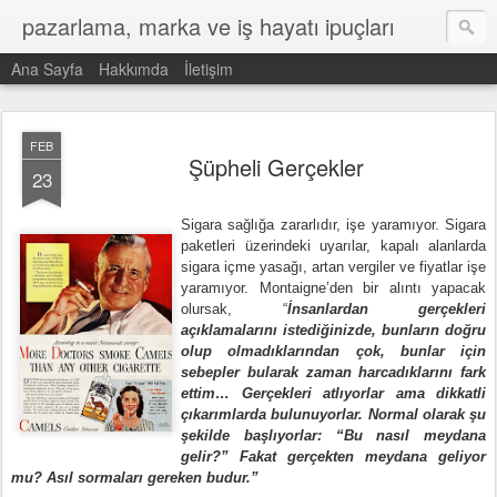
pazarlama, marka ve iş hayatı ipuçları
Ana Sayfa
Hakkımda
İletişim
FEB
Şüpheli Gerçekler
23
Sigara sağlığa zararlıdır, işe yaramıyor. Sigara
paketleri üzerindeki uyarılar, kapalı alanlarda
sigara içme yasağı, artan vergiler ve fiyatlar işe
yaramıyor. Montaigne’den bir alıntı yapacak
olursak, “
İnsanlardan gerçekleri
açıklamalarını istediğinizde, bunların doğru
olup olmadıklarından çok, bunlar için
sebepler bularak zaman harcadıklarını fark
ettim… Gerçekleri atlıyorlar ama dikkatli
çıkarımlarda bulunuyorlar. Normal olarak şu
şekilde başlıyorlar: “Bu nasıl meydana
gelir?” Fakat gerçekten meydana geliyor
mu? Asıl sormaları gereken budur.”