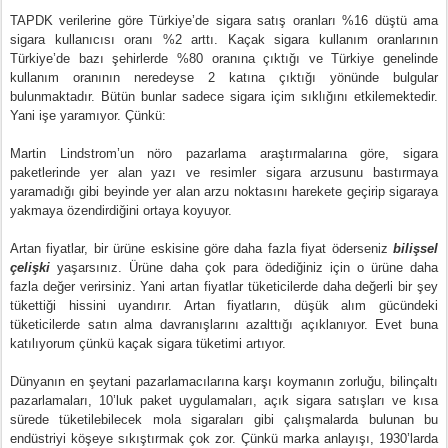
TAPDK verilerine göre Türkiye’de sigara satış oranları %16 düştü ama
sigara kullanıcısı oranı %2 arttı. Kaçak sigara kullanım oranlarının
Türkiye’de bazı şehirlerde %80 oranına çıktığı ve Türkiye genelinde
kullanım oranının neredeyse 2 katına çıktığı yönünde bulgular
bulunmaktadır. Bütün bunlar sadece sigara içim sıklığını etkilemektedir.
Yani işe yaramıyor. Çünkü:
Martin Lindstrom’un nöro pazarlama araştırmalarına göre, sigara
paketlerinde yer alan yazı ve resimler sigara arzusunu bastırmaya
yaramadığı gibi beyinde yer alan arzu noktasını harekete geçirip sigaraya
yakmaya özendirdiğini ortaya koyuyor.
Artan fiyatlar, bir ürüne eskisine göre daha fazla fiyat öderseniz
bilişsel
çelişki
yaşarsınız. Ürüne daha çok para ödediğiniz için o ürüne daha
fazla değer verirsiniz. Yani artan fiyatlar tüketicilerde daha değerli bir şey
tükettiği hissini uyandırır. Artan fiyatların, düşük alım gücündeki
tüketicilerde satın alma davranışlarını azalttığı açıklanıyor. Evet buna
katılıyorum çünkü kaçak sigara tüketimi artıyor.
Dünyanın en şeytani pazarlamacılarına karşı koymanın zorluğu, bilinçaltı
pazarlamaları, 10’luk paket uygulamaları, açık sigara satışları ve kısa
sürede tüketilebilecek mola sigaraları gibi çalışmalarda bulunan bu
endüstriyi köşeye sıkıştırmak çok zor. Çünkü marka anlayışı, 1930’larda