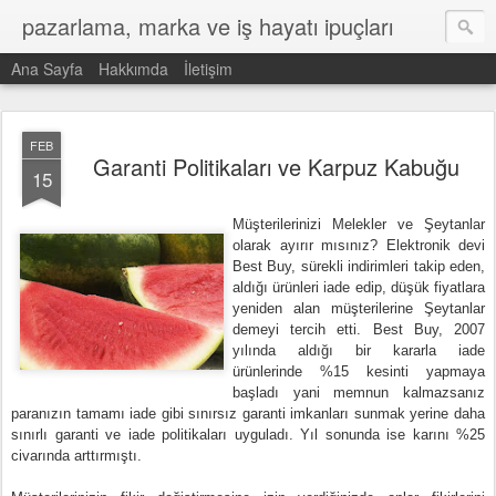
pazarlama, marka ve iş hayatı ipuçları
Ana Sayfa
Hakkımda
İletişim
FEB
Garanti Politikaları ve Karpuz Kabuğu
15
Müşterilerinizi Melekler ve Şeytanlar
olarak ayırır mısınız? Elektronik devi
Best Buy, sürekli indirimleri takip eden,
aldığı ürünleri iade edip, düşük fiyatlara
yeniden alan müşterilerine Şeytanlar
demeyi tercih etti. Best Buy, 2007
yılında aldığı bir kararla iade
ürünlerinde %15 kesinti yapmaya
başladı yani memnun kalmazsanız
paranızın tamamı iade gibi sınırsız garanti imkanları sunmak yerine daha
sınırlı garanti ve iade politikaları uyguladı. Yıl sonunda ise karını %25
civarında arttırmıştı.