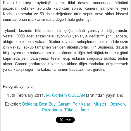
Polaroid’e karşı kaybettiği patent ihlal davası sonucunda ürününü
pazardan çekmek zorunda kaldıktan sonra, kamera sahiplerine yeni
Kodak kameralar ve 50 dolar değerinde ürün sepeti veya şirket hissesi
sunması onun markasını daha değerli hale getirmiştir.
Tylenol, krizinde tüketicilerin bir çoğu ürünü yenisiyle değiştirmiştir.
Vestel, 5000 adet arızalı televizyonunu yenisiyle değiştirmiştir. Lacoste,
aldığınız elbisenin yakası tüketici kaynaklı sebeplerden bozulsa bile sizin
için yakayı söküp tamamen yeniden dikebiliyorlar. HP Business, dizüstü
bilgisayarınızın bataryasının kısa sürede bittiğini belirttiğinizin ertesi günü
kapınızda yeni bataryanızı teslim edip eskisini sorgusuz sualsiz teslim
alıyor. Garanti şartlarında tüketicinin aklına diğer markaları düşürmemek
ya da kapıyı diğer markalara tamamen kapatabilmek gerekir.
Fotoğraf: Lynnylu
15th February 2011
,
M. Görkem GÜLCAN
tarafından yayınlandı
Etiketler:
Beklenti
Best Buy
Garanti Politikaları
Müşteri
Opsiyon
Pazarlama
Tüketici
İade