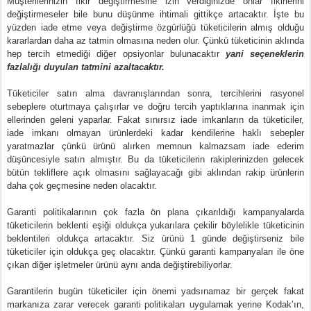
Müşterilerinizin fikir değiştirmesine izin verdiğinizde onlar fikirlerini
değiştirmeseler bile bunu düşünme ihtimali gittikçe artacaktır. İşte bu
yüzden iade etme veya değiştirme özgürlüğü tüketicilerin almış olduğu
kararlardan daha az tatmin olmasına neden olur. Çünkü tüketicinin aklında
hep tercih etmediği diğer opsiyonlar bulunacaktır
yani seçeneklerin
fazlalığı duyulan tatmini azaltacaktır.
Tüketiciler satın alma davranışlarından sonra, tercihlerini rasyonel
sebeplere oturtmaya çalışırlar ve doğru tercih yaptıklarına inanmak için
ellerinden geleni yaparlar. Fakat sınırsız iade imkanların da tüketiciler,
iade imkanı olmayan ürünlerdeki kadar kendilerine haklı sebepler
yaratmazlar çünkü ürünü alırken memnun kalmazsam iade ederim
düşüncesiyle satın almıştır. Bu da tüketicilerin rakiplerinizden gelecek
bütün tekliflere açık olmasını sağlayacağı gibi aklından rakip ürünlerin
daha çok geçmesine neden olacaktır.
Garanti politikalarının çok fazla ön plana çıkarıldığı kampanyalarda
tüketicilerin beklenti eşiği oldukça yukarılara çekilir böylelikle tüketicinin
beklentileri oldukça artacaktır. Siz ürünü 1 günde değiştirseniz bile
tüketiciler için oldukça geç olacaktır. Çünkü garanti kampanyaları ile öne
çıkan diğer işletmeler ürünü aynı anda değiştirebiliyorlar.
Garantilerin bugün tüketiciler için önemi yadsınamaz bir gerçek fakat
markanıza zarar verecek garanti politikaları uygulamak yerine Kodak’ın,